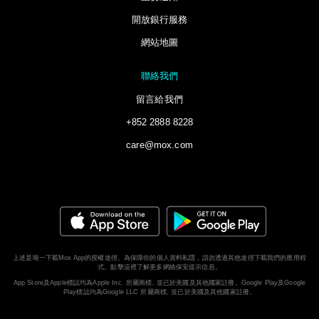
開放銀行服務
網站地圖
聯絡我們
留言給我們
+852 2888 8228
care@mox.com
上述是唯一下載Mox App的授權途徑。為保障你的個人資料私隱，請勿透過其他途徑下載我們的應用程
式。
點擊這裡了解更多網絡保安提示信息。
App Store及Apple標誌均為Apple Inc. 所屬商標, 並已於美國及其他國家註冊。Google Play及Google
Play標誌均為Google LLC 所屬商標, 並已於美國及其他國家註冊。