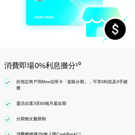
消費即場0%利息攤分¹⁰
於指定商戶用Mox信用卡「簽賬分期」，可享0利息及0手續
費
靈活自選3至60個月還款期
分期無次數限制
消費繼續賺2%無上限CashBack²⁻⁵