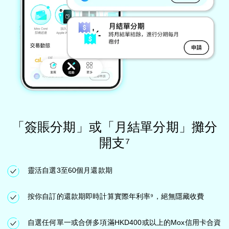
「簽賬分期」或「月結單分期」攤分
開支⁷
靈活自選3至60個月還款期
按你自訂的還款期即時計算實際年利率⁹，絕無隱藏收費
自選任何單一或合併多項滿HKD400或以上的Mox信用卡合資