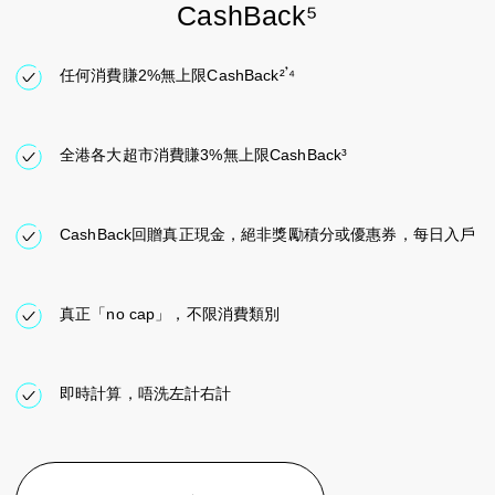
CashBack⁵
任何消費賺2%無上限CashBack²𝄒⁴
全港各大超市消費賺3%無上限CashBack³
CashBack回贈真正現金，絕非獎勵積分或優惠券，每日入戶
真正「no cap」，不限消費類別
即時計算，唔洗左計右計