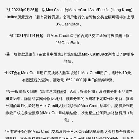
³由2023年9月26起，以Mox Credit於MasterCard Asia/Pacific (Hong Kong)
Limited所釐定為「超市及雜貨店」之商戶進行的合資格交易金額可獲得無上限
3%CashBack。
⁴由2021年5月4日起，以Mox Credit進行的合資格交易金額可獲得無上限
1%CashBack。
⁵受一般條款及細則 (留意其中
附表1
的第9條)及Mox CashBack列表以了解更多
詳情。
⁶HKT會在Mox Credit用戶完成轉入賬單後通知Mox Credit用戶，需時約10天。
有關流程的查詢，請致電+852 1000與HKT的熱線聯繫。
⁷受一般條款及細則（請留意其
附表3
，A部：簽賬分期）及簽賬分期產品資料
概要約束。詳情請參閱條款及細則。簽賬分期的收費將不定時作出更新。簽賬
分期的每月供款將經Mox Credit入賬並顯示於Mox Credit結單中。記得於到期
繳款日或之前全數繳付Mox Credit結單結餘，以免產生任何附加財務費用（利
息）。
⁸只有若干類別的Mox Credit交易及若干Mox Credit結單結餘之金額符合簽賬分
期資格。不合資格簽賬分期的交易及Mox Credit結單結餘金額的例子 ，請參考