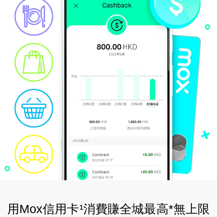
精明消費
Mox FX
Mox特色一覽
推廣優惠
關於我們
常見問題
用Mox信用卡¹消費賺全城最高*無上限