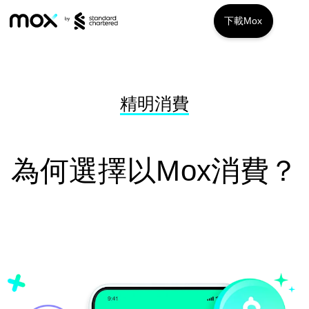
下載Mox
服務特色
Mox Credit
精明消費
Mox Invest
為何選擇以Mox消費？
Mox Insure
精明理財
精明信貸
「即時借」私人貸款​
精明儲蓄