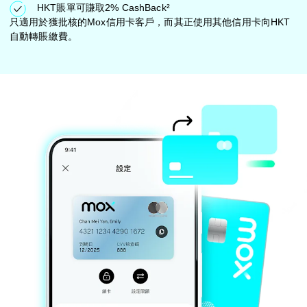
HKT賬單可賺取2% CashBack²
只適用於獲批核的Mox信用卡客戶，而其正使用其他信用卡向HKT
自動轉賬繳費。