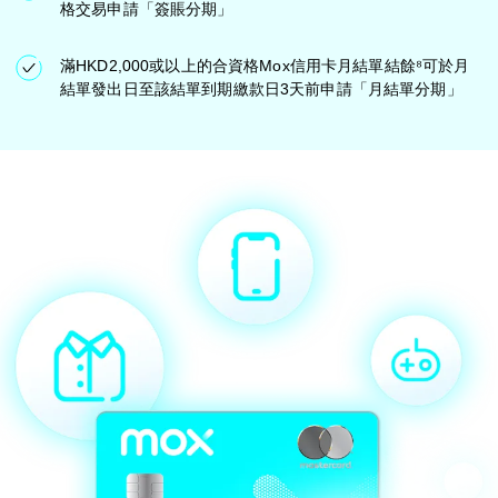
格交易申請「簽賬分期」
滿HKD2,000或以上的合資格Mox信用卡月結單結餘⁸可於月
結單發出日至該結單到期繳款日3天前申請「月結單分期」