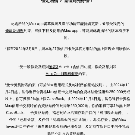
借定唔借？ 還得到先好借！
此處所述的Mox app螢幕截圖及產品功能可能持續更新，並須受我們的
條款及細則
約束。可供下載及使用的Mox app，可能與此處描述的版本有所不
同。
*截⾄2024年3⽉8⽇，與本地27張信用卡於其官⽅網站的無上限現⾦回贈作比
較。
¹受一般條款及細則
附表3
Mox卡（含信用功能）條款及細則和
Mox Credit資料概要
約束。
²受卡獎賞附表約束（可於Mox應用程式及/或我們的網站找到）。由2024年11
月4日起，當你進行合資格Mox信用卡交易時的合資格結餘達港幣250,000元或
以上，你可獲得2%無上限CashBack。由2024年11月4日起，當你進行合資格
Mox信用卡交易時的合資格結餘低於港幣250,000元，你的消費可享1%無上限
CashBack。「合資格結餘」指您於Mox活期存款戶口的「可用現金結餘」，
任何「已用金額」及任何「認購基金的已用金額」。為免存疑，您的Mox
Invest戶口中任何「來自未結算金額的已用金額」及定期存款戶口中的任何結
餘均不計入合資格結餘。