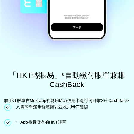
「HKT轉賬易」⁶自動繳付賬單兼賺
CashBack
將HKT賬單在Mox app裡轉用Mox信用卡繳付可賺取2% CashBack²
只需簡單幾步輕鬆辦妥並收到HKT確認
一App盡看所有的HKT賬單